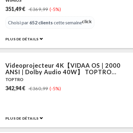
WIMIUS
de Jour 4K, Contrôle Vocal,
351,49 €
€369,99
(-5%)
HDR10,Rétroprojecteur WiFi Bluetooth
1080P Zoom Home Cinéma HDMI 2.1
click
Choisi par
652 clients
cette semaine
PLUS DE DÉTAILS
Videoprojecteur 4K【VIDAA OS | 2000
ANSI | Dolby Audio 40W】 TOPTRO
Retroprojecteur 4K Supporté, Auto
TOPTRO
Focus/Keystone, Contrôle Vocal, Zoom
342,94 €
€360,99
(-5%)
50%, WiFi Bluetooth Projecteur Video
Home Cinéma Extérieur
PLUS DE DÉTAILS