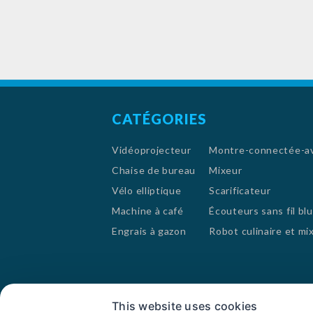
suppl
compris
YouTu
d'autre
CATÉGORIES
Vidéoprojecteur
Montre-connectée-ave
Chaise de bureau
Mixeur
Vélo elliptique
Scarificateur
Machine à café
Écouteurs sans fil bl
Engrais à gazon
Robot culinaire et mi
France
This website uses cookies