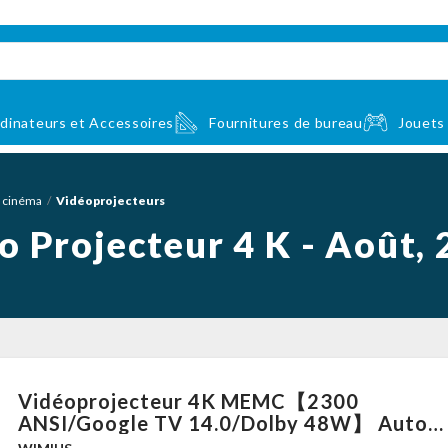
dinateurs et Accessoires
Fournitures de bureau
Jouets
e cinéma
Vidéoprojecteurs
o Projecteur 4 K - Août,
Vidéoprojecteur 4K MEMC【2300
ANSI/Google TV 14.0/Dolby 48W】 Auto
Focus/Keystone WiMiUS Vidéoprojecteur