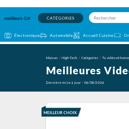
meilleurs-5.fr
CATÉGORIES
Électronique
Automobile
Accueil Cuisine
Or
Maison
High-Tech
Catégories
Tv, vidéo et hom
Meilleures Vide
Dernière mise à jour - 06/08/2026
MEILLEUR CHOIX