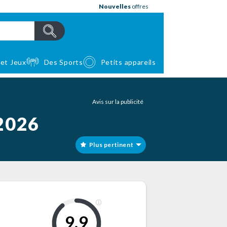
Nouvelles
offres
 et Jeux
Des Sports
Petits appareils
Avis sur la publicité
 2026
Plus pertinent
9,9