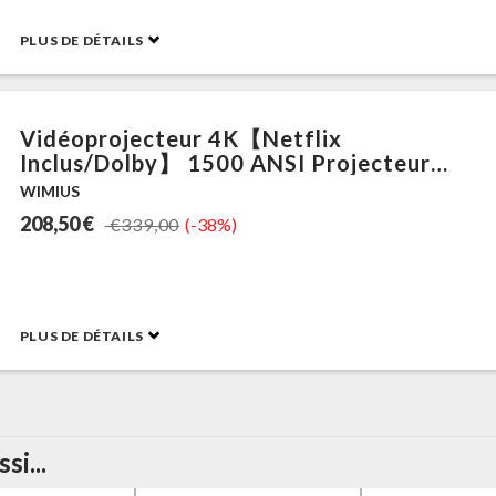
PLUS DE DÉTAILS
Vidéoprojecteur 4K【Netflix
Inclus/Dolby】 1500 ANSI Projecteur
Vidéo 4K Auto Focus/Keystone WiFi
WIMIUS
Bluetooth FHD 1080P, HDR10, Smart
208,50 €
€339,00
(-38%)
Rétroprojecteur Portable WiFi6 Extérieur
Zoom50% Cadeau/Home Cinéma
PLUS DE DÉTAILS
i...