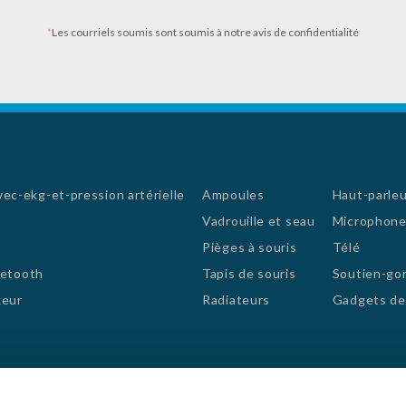
émentaire, y
jusqu'à 200 pouces. Il
 le contenu de
peut produire une très
*
Les courriels soumis sont soumis à notre avis de confidentialité
be, Video et
grande image dans votre
s applications
chambre
c-ekg-et-pression artérielle
Ampoules
Haut-parleu
Vadrouille et seau
Microphone
Pièges à souris
Télé
uetooth
Tapis de souris
Soutien-gor
xeur
Radiateurs
Gadgets de