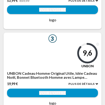
53,99 €
PLUS DE DÉTAILS
€59,99
Enregistrement, Contrôle Individuel, Contrôle de
Volume, Bouton de Mute
VOIR L'OFFRE
logo
3
9,6
UNBON
UNBON Cadeau Homme Original Utile, Idée Cadeau
Noël, Bonnet Bluetooth Homme avec Lampe
Frontale Puissante, Bonnet LED Connecté
19,99 €
PLUS DE DÉTAILS
Bluetooth Musique, Cadeaux Noël Anniversaire
Hommes, Noir
VOIR L'OFFRE
logo