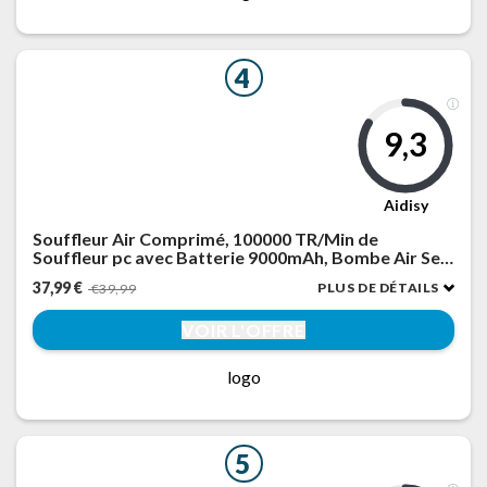
4
9,3
Aidisy
Souffleur Air Comprimé, 100000 TR/Min de
Souffleur pc avec Batterie 9000mAh, Bombe Air Sec
- Nettoyage PC, Plumeau Air Comprimé à 3
37,99 €
PLUS DE DÉTAILS
€39,99
Vitessesavec Lumière LED pour Le Nettoyage de
Canapé, Voiture
VOIR L'OFFRE
logo
5