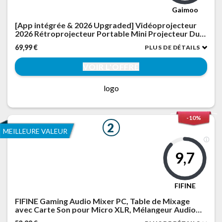
Gaimoo
[App intégrée & 2026 Upgraded] Vidéoprojecteur
2026 Rétroprojecteur Portable Mini Projecteur Dual
Contrôle WiFi 6 BT5.2 Supporte 4K 1080P Auto
69,99 €
PLUS DE DÉTAILS
Keystone 180° Rotation Compatible avec HDMI/TV
Stick/USB
VOIR L'OFFRE
logo
-10%
2
MEILLEURE VALEUR
9,7
FIFINE
FIFINE Gaming Audio Mixer PC, Table de Mixage
avec Carte Son pour Micro XLR, Mélangeur Audio
Contrôleur pour Streaming Podcast