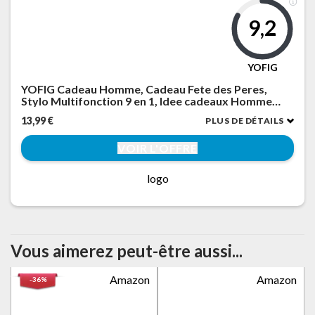
9,2
YOFIG
YOFIG Cadeau Homme, Cadeau Fete des Peres,
Stylo Multifonction 9 en 1, Idee cadeaux Homme
Original, Gadget Insolite Utile Stylo Personnalisé,
13,99 €
PLUS DE DÉTAILS
cadeaux Fête des Pères
VOIR L'OFFRE
logo
Vous aimerez peut-être aussi...
Amazon
Amazon
-36%