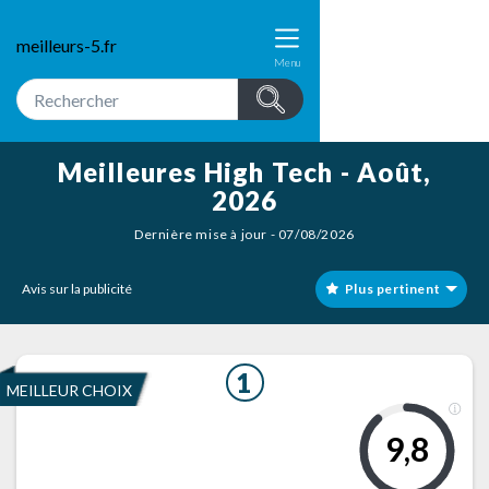
meilleurs-5.fr
Menu
Meilleures High Tech - Août,
2026
Dernière mise à jour - 07/08/2026
Avis sur la publicité
Plus pertinent
1
MEILLEUR CHOIX
9,8