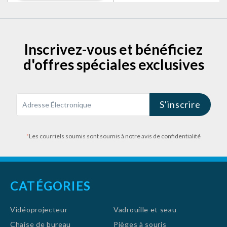
Noël pour
innombrables styles que vous
pouvez explorer !
Hommes/Garçons/Adoles
cents/Enfants, Frisbee
175g
Inscrivez-vous et bénéficiez
d'offres spéciales exclusives
S'inscrire
*
Les courriels soumis sont soumis à notre avis de confidentialité
CATÉGORIES
Vidéoprojecteur
Vadrouille et seau
Chaise de bureau
Pièges à souris