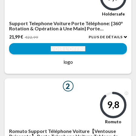
Holdersafe
Support Telephone Voiture Porte Téléphone: [360°
Rotation & Opération à Une Main] Porte
Smartphone Voiture Bouche D'aération Socles de
21,99 €
PLUS DE DÉTAILS
€22,99
Téléphone Portable Automobile pour
iPhone/Samsung/Huawei/Xiaomi
VOIR L'OFFRE
logo
2
9,8
Romuto
Romuto Support Téléphone Voiture【Ventouse