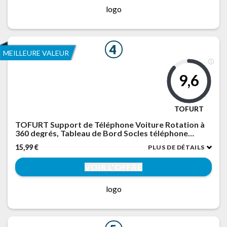
logo
4
MEILLEURE VALEUR
9,6
TOFURT
TOFURT Support de Téléphone Voiture Rotation à
360 degrés, Tableau de Bord Socles téléphone
Portable Automobile Car Phone Mount pour GPS et
15,99 €
PLUS DE DÉTAILS
Les Smartphones de 4 à 7 Pouces
VOIR L'OFFRE
logo