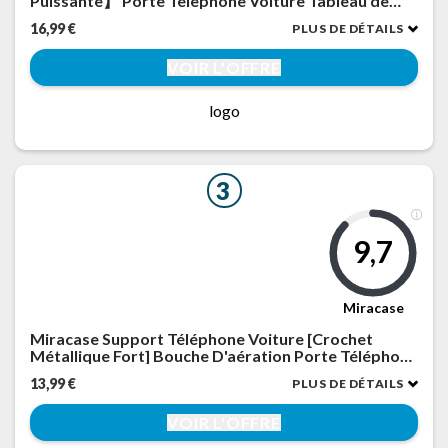
Puissante】 Porte Telephone Voiture Tableau de
Bord Bouche D'aération【Rotation 360°】 Socles de
16,99 €
PLUS DE DÉTAILS
Téléphone Portable Automobile Camion pour
iPhone Samsung, Noir
VOIR L'OFFRE
logo
3
9,7
Miracase
Miracase Support Téléphone Voiture [Crochet
Métallique Fort] Bouche D'aération Porte Téléphone
Voiture, Rotation 360° & Opération à Une Main,
13,99 €
PLUS DE DÉTAILS
pour Téléphones de 4.0''-7.0''
VOIR L'OFFRE