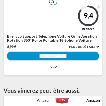
5
9,4
Brencco
Brencco Support Telephone Voiture Grille Aeration
Rotation 360° Porte Portable Téléphone Voiture
Crochet Métallique & Double Pied Support
8,99 €
PLUS DE DÉTAILS
Téléphone pour Smartphone de 4.0''-7.0''
VOIR L'OFFRE
logo
Vous aimerez peut-être aussi...
Amazon
Amazon
-29%