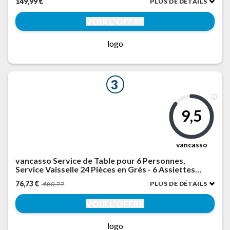
149,99 €
PLUS DE DÉTAILS
VOIR L'OFFRE
logo
3
9,5
vancasso
vancasso Service de Table pour 6 Personnes,
Service Vaisselle 24 Pièces en Grès - 6 Assiettes
Plates, 6 Assiettes à Dessert, 6 Assiettes Creuses et
76,73 €
PLUS DE DÉTAILS
€80,77
6 Bols - Glaçure Bleu, Compatible Micro-Ondes
VOIR L'OFFRE
logo