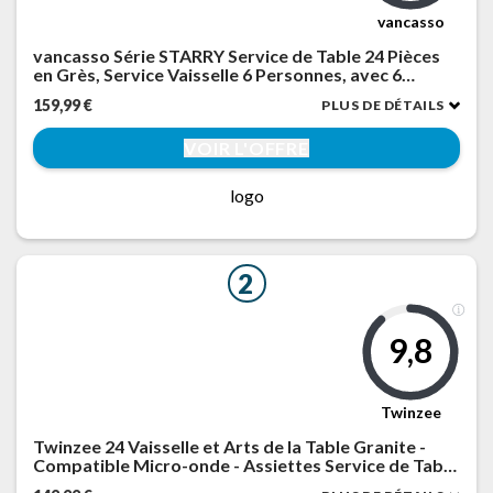
vancasso
vancasso Série STARRY Service de Table 24 Pièces
en Grès, Service Vaisselle 6 Personnes, avec 6
Assiettes Plates, 6 Assiettes à Dessert, 6 Bols à
159,99 €
PLUS DE DÉTAILS
pâtes, 6 Bols à Céréales, Vert à Émail Réactif
VOIR L'OFFRE
logo
2
9,8
Twinzee
Twinzee 24 Vaisselle et Arts de la Table Granite -
Compatible Micro-onde - Assiettes Service de Table
Riviera Collection