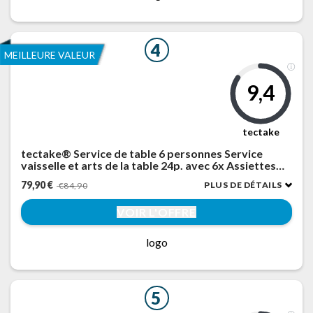
4
MEILLEURE VALEUR
9,4
tectake
tectake® Service de table 6 personnes Service
vaisselle et arts de la table 24p. avec 6x Assiettes
creuses 6x assiettes plates 6x assiette à dessert 6x
79,90 €
PLUS DE DÉTAILS
€84,90
bols petit déjeuner Coupelle soupe Lot assiette
VOIR L'OFFRE
logo
5