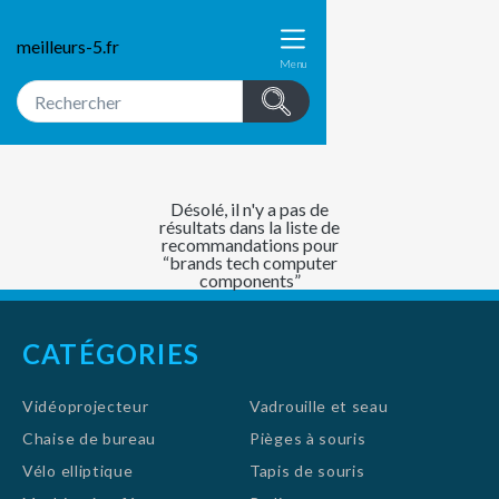
meilleurs-5.fr
Menu
Désolé, il n'y a pas de
résultats dans la liste de
recommandations pour
“brands tech computer
components”
CATÉGORIES
Vidéoprojecteur
Vadrouille et seau
Chaise de bureau
Pièges à souris
Vélo elliptique
Tapis de souris