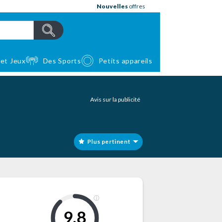
Nouvelles
offres
 et Jeux
Des Sports
Petits appareils
Avis sur la publicité
Plus pertinent
9,8