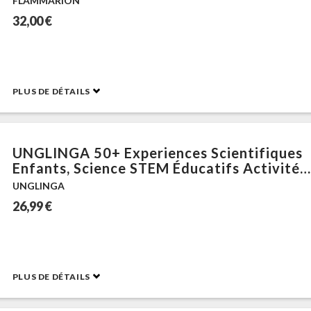
FLAMMARION
32,00 €
PLUS DE DÉTAILS
UNGLINGA 50+ Experiences Scientifiques
Enfants, Science STEM Éducatifs Activités
Laboratoire de Chimie et Kit Volcan,
UNGLINGA
Fouille de Pierres Précieuses
26,99 €
PLUS DE DÉTAILS