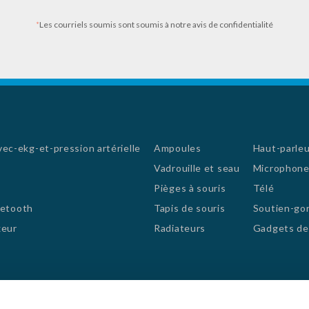
citrique, bica
*
Les courriels soumis sont soumis à notre avis de confidentialité
c-ekg-et-pression artérielle
Ampoules
Haut-parleu
Vadrouille et seau
Microphone
Pièges à souris
Télé
uetooth
Tapis de souris
Soutien-gor
xeur
Radiateurs
Gadgets de