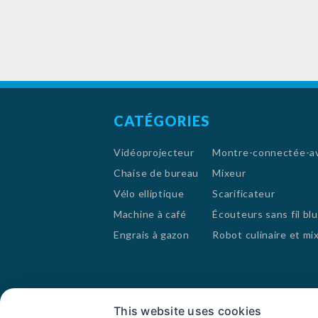
CATÉGORIES
Vidéoprojecteur
Montre-connectée-ave
Chaise de bureau
Mixeur
Vélo elliptique
Scarificateur
Machine à café
Écouteurs sans fil bl
Engrais à gazon
Robot culinaire et mi
France
This website uses cookies