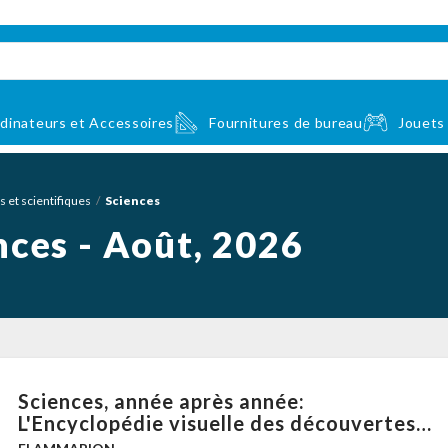
dinateurs et Accessoires
Fournitures de bureau
Jouets
s et scientifiques
Sciences
nces - Août, 2026
Sciences, année après année:
L'Encyclopédie visuelle des découvertes
qui ont marqué le monde