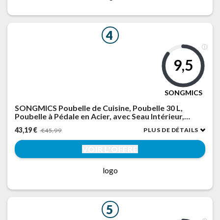
4
9,5
SONGMICS
SONGMICS Poubelle de Cuisine, Poubelle 30 L,
Poubelle à Pédale en Acier, avec Seau Intérieur,
Fermeture Douce et Maintien en Ouverture, Beige
43,19 €
PLUS DE DÉTAILS
€45,99
Sable LTB593A02
VOIR L'OFFRE
logo
5