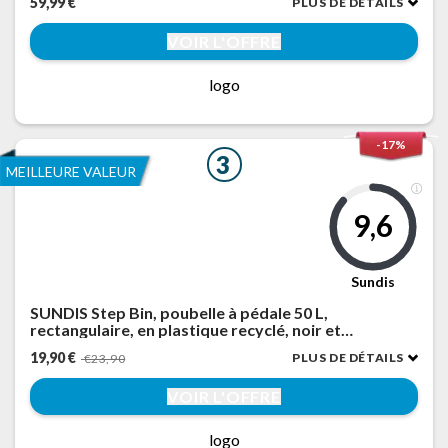
59,99 €
PLUS DE DÉTAILS
Sacs Poubelle, Argent Métallique et Noir d'Encre
LTB640E01
VOIR L'OFFRE
logo
-17%
3
MEILLEURE VALEUR
9,6
Sundis
SUNDIS Step Bin, poubelle à pédale 50 L,
rectangulaire, en plastique recyclé, noir et
anthracite, pour cuisine, bureau, buanderie, garage,
19,90 €
PLUS DE DÉTAILS
€23,90
atelier
VOIR L'OFFRE
logo