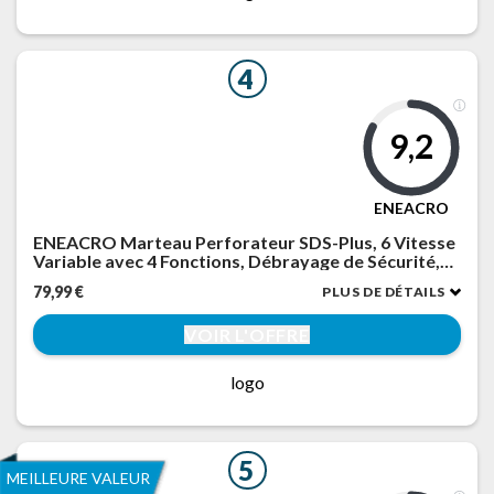
4
9,2
ENEACRO
ENEACRO Marteau Perforateur SDS-Plus, 6 Vitesse
Variable avec 4 Fonctions, Débrayage de Sécurité,
Capacité de Perçage de 26 mm dans le béton - 3
79,99 €
PLUS DE DÉTAILS
Forets, 2 Burins et Boîtes Inclus
VOIR L'OFFRE
logo
5
MEILLEURE VALEUR