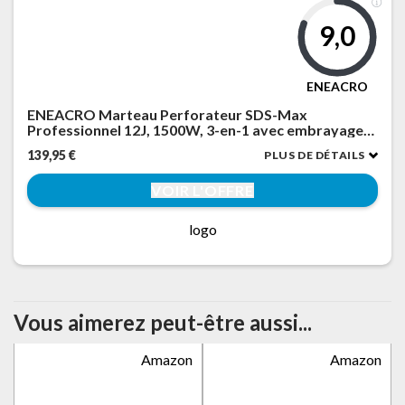
9,0
ENEACRO
ENEACRO Marteau Perforateur SDS-Max
Professionnel 12J, 1500W, 3-en-1 avec embrayage
de sécurité et Anti-vibration - Capacité de perçage
139,95 €
PLUS DE DÉTAILS
40mm dans le béton - Inclus Burin, Foret et sac de
Transport
VOIR L'OFFRE
logo
Vous aimerez peut-être aussi...
Amazon
Amazon