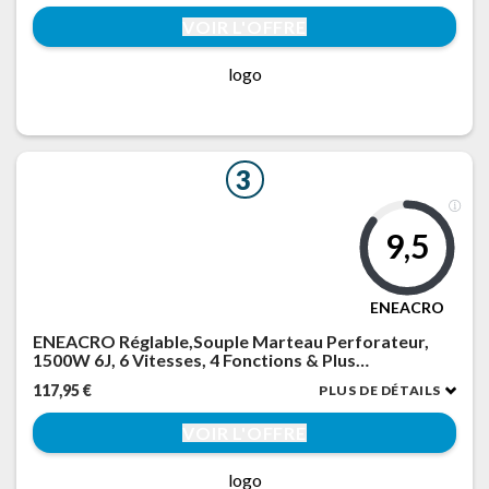
VOIR L'OFFRE
logo
3
9,5
ENEACRO
ENEACRO Réglable,Souple Marteau Perforateur,
1500W 6J, 6 Vitesses, 4 Fonctions & Plus
Rapidement Changer Le Mandrin SDS-Plus,
117,95 €
PLUS DE DÉTAILS
Embrayage de Sécurité & Technologie Anti-
vibration
VOIR L'OFFRE
logo