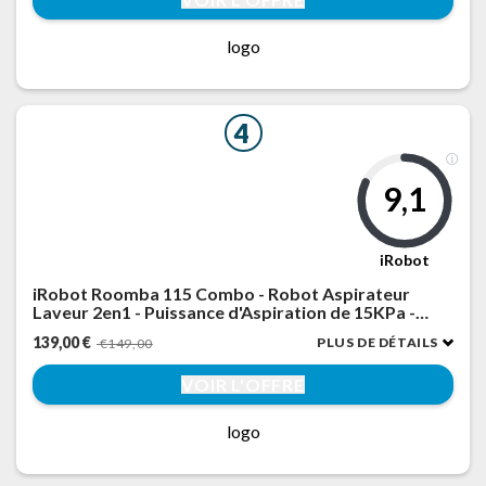
logo
4
9,1
iRobot
iRobot Roomba 115 Combo - Robot Aspirateur
Laveur 2en1 - Puissance d'Aspiration de 15KPa -
Brosse latérale étendue - Lingette de Lavage
139,00 €
PLUS DE DÉTAILS
€149,00
déportée - Navigation LiDAR - Noir
VOIR L'OFFRE
logo