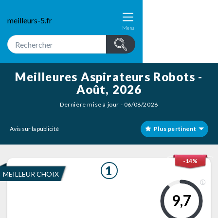
meilleurs-5.fr
Menu
Meilleures Aspirateurs Robots -
Août, 2026
Dernière mise à jour - 06/08/2026
Avis sur la publicité
Plus pertinent
-14%
1
MEILLEUR CHOIX
9,7