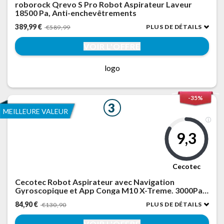
roborock Qrevo S Pro Robot Aspirateur Laveur
18500 Pa, Anti-enchevêtrements
389,99 €
PLUS DE DÉTAILS
€589,99
VOIR L'OFFRE
logo
-35%
3
MEILLEURE VALEUR
9,3
Cecotec
Cecotec Robot Aspirateur avec Navigation
Gyroscopique et App Conga M10 X-Treme. 3000Pa,
Balaye, Aspire, Lave et Passe la Serpillière,
84,90 €
PLUS DE DÉTAILS
€130,90
Autonomie jusqu' 150m2, Capteurs Anti-chute et 2
Brosses Latérales
VOIR L'OFFRE